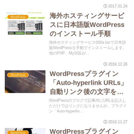
2017.01.24
海外ホスティングサービ
WordPress
スに日本語版WordPress
のインストール手順
海外ホスティングサービス000a.bizで日本語
版WordPressを手動でインストールします。
他のPHP、MySQLが...
2016.12.26
WordPressプラグイン
WordPress
「Auto-hyperlink URLs」
自動リンク後の文字を置
き換る
WordPressのブログで記事内にURLを記入し
ただけではリンクになりませんが、プラグイ
ン「Auto-hyperlin...
2016.11.27
WordPressプラグイン
WordPress