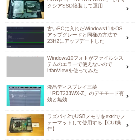
クシアSSD換装して運用
古いPCに入れたWindows11をOS
アップグレードと同様の方法で
23H2にアップデートした
Windows10フォトがファイルシス
テムのエラーで使えないので
IrfanViewを使ってみた
液晶ディスプレイ三菱
「RDT233WX-Z」のデモモード有
効と無効
ラズパイ2でUSBメモリをext4でフ
ォーマットして使用する【CUI操
作】