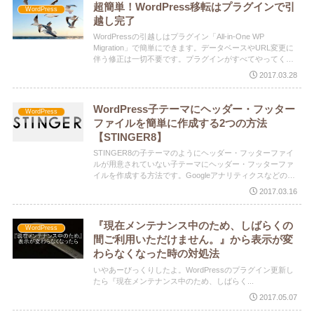
超簡単！WordPress移転はプラグインで引
WordPress
越し完了
WordPressの引越しはプラグイン「All-in-One WP
Migration」で簡単にできます。データベースやURL変更に
伴う修正は一切不要です。プラグインがすべてやってくれ
ます。
2017.03.28
WordPress子テーマにヘッダー・フッター
WordPress
ファイルを簡単に作成する2つの方法
【STINGER8】
STINGER8の子テーマのようにヘッダー・フッターファイ
ルが用意されていない子テーマにヘッダー・フッターファ
イルを作成する方法です。Googleアナリティクスなどのト
ラッキングコードを子テーマに使出来ます。
2017.03.16
『現在メンテナンス中のため、しばらくの
WordPress
間ご利用いただけません。』から表示が変
わらなくなった時の対処法
いやあーびっくりしたよ。WordPressのプラグイン更新し
たら『現在メンテナンス中のため、しばらく...
2017.05.07