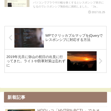
パソコンでブラウザの幅を狭くするとレスポンシブ表示に
なるのでレスポンシブ無効化に挑戦しました。「Ja...
2017.01.25
WPでクリッカブルマップをjQueryで
レスポンシブに対応する方法
2019年元旦に弥山の初日の出見に行
ってきた。ライトや防寒対策は忘れず
に
新着記事
HDDレコ「HVTRN-BCTL」でキオ