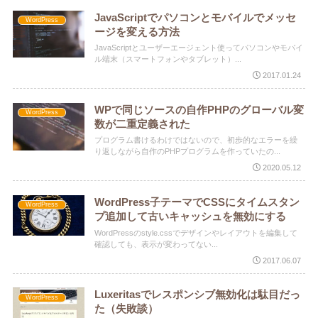
JavaScriptでパソコンとモバイルでメッセ
WordPress
ージを変える方法
JavaScriptとユーザーエージェント使ってパソコンやモバイ
ル端末（スマートフォンやタブレット）...
2017.01.24
WPで同じソースの自作PHPのグローバル変
WordPress
数が二重定義された
プログラム書けるわけではないので、初歩的なエラーを繰
り返しながら自作のPHPプログラムを作っていたの...
2020.05.12
WordPress子テーマでCSSにタイムスタン
WordPress
プ追加して古いキャッシュを無効にする
WordPressのstyle.cssでデザインやレイアウトを編集して
確認しても、表示が変わってない...
2017.06.07
Luxeritasでレスポンシブ無効化は駄目だっ
WordPress
た（失敗談）